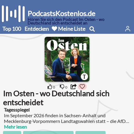
PodcastsKostenlos.de
Hören Sie sich den Podcast Im Osten - wo
Deutschland sich entscheidet an
Top 100
Entdecken
Meine Liste
0
0
Im Osten - wo Deutschland sich
entscheidet
Tagesspiegel
Im September 2026 finden in Sachsen-Anhalt und
Mecklenburg-Vorpommern Landtagswahlen statt – die AfD
liegt in Umfragen deutlich vorn.
Mehr lesen