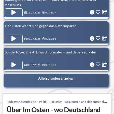
Abschluss
16.07.2026
00:31:07
Der Osten wehrt sich gegen das Reformpaket
09.07.2026
00:23:53
Sonderfolge: Die AfD wird normaler – und dabei radikaler
05.07.2026
00:17:31
Alle Episoden anzeigen
PodcastsKostenlos.de
Politik
Im Osten - wo Deutschland sich entscheidet
Über Im Osten - wo Deutschland