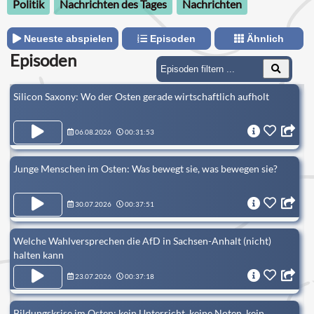
Politik
Nachrichten des Tages
Nachrichten
Neueste abspielen
Episoden
Ähnlich
Episoden
Silicon Saxony: Wo der Osten gerade wirtschaftlich aufholt
06.08.2026
00:31:53
Junge Menschen im Osten: Was bewegt sie, was bewegen sie?
30.07.2026
00:37:51
Welche Wahlversprechen die AfD in Sachsen-Anhalt (nicht)
halten kann
23.07.2026
00:37:18
Bildungskrise im Osten: kein Unterricht, keine Noten, kein