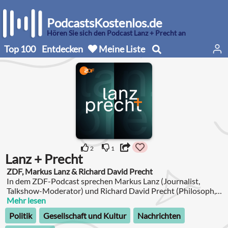
PodcastsKostenlos.de
Hören Sie sich den Podcast Lanz + Precht an
Top 100
Entdecken
Meine Liste
2
1
Lanz + Precht
ZDF, Markus Lanz & Richard David Precht
In dem ZDF-Podcast sprechen Markus Lanz (Journalist,
Talkshow-Moderator) und Richard David Precht (Philosoph,
Schriftsteller) über die gesellschaftlich und politisch
Mehr lesen
relevanten Themen unserer Zeit.
Politik
Gesellschaft und Kultur
Nachrichten