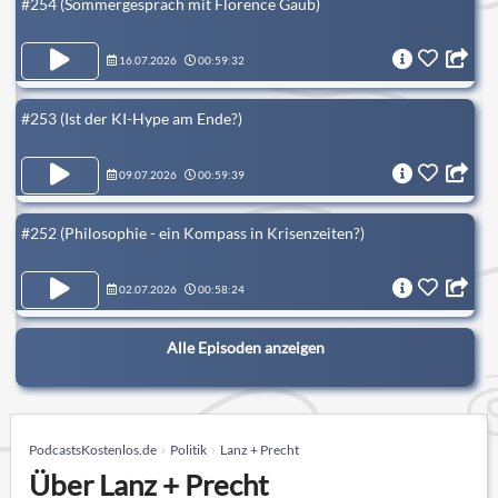
#254 (Sommergespräch mit Florence Gaub)
16.07.2026
00:59:32
#253 (Ist der KI-Hype am Ende?)
09.07.2026
00:59:39
#252 (Philosophie - ein Kompass in Krisenzeiten?)
02.07.2026
00:58:24
Alle Episoden anzeigen
PodcastsKostenlos.de
Politik
Lanz + Precht
Über Lanz + Precht