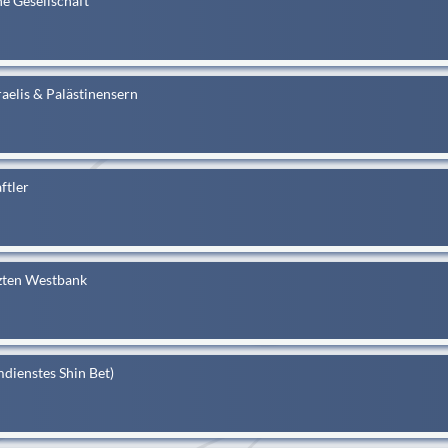
he Gesellschaft
aelis & Palästinensern
ftler
etzten Westbank
dienstes Shin Bet)