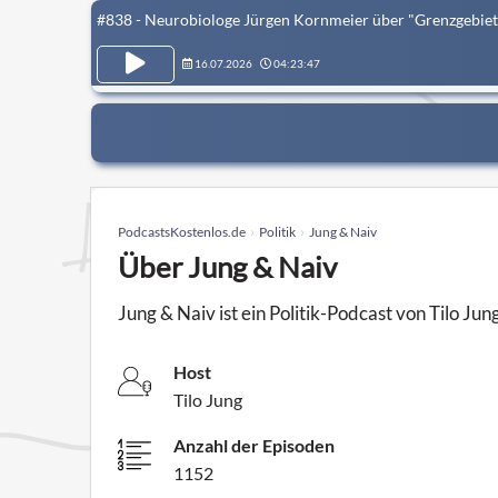
#838 - Neurobiologe Jürgen Kornmeier über "Grenzgebiet
16.07.2026
04:23:47
PodcastsKostenlos.de
Politik
Jung & Naiv
Über Jung & Naiv
Jung & Naiv ist ein Politik-Podcast von Tilo Jun
Host
Tilo Jung
Anzahl der Episoden
1152