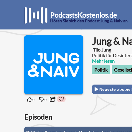
PodcastsKostenlos.de
Hören Sie sich den Podcast Jung & Naiv an
Jung & Na
Tilo Jung
Politik für Desinter
Mehr lesen
Politik
Gesellsc
Neueste abspie
0
0
Episoden