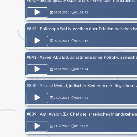
#843 - Siedlungsbau-Experte Dror Etkes über die israelisc
04.08.2026
01:08:42
#842 - Philosoph Sari Nusseibeh über Frieden zwischen Isr
30.07.2026
01:18:12
#841 - Xavier Abu Eid, palästinensischer Politikwissenscha
28.07.2026
00:51:34
#840 - Yisreal Medad, jüdischer Siedler in der illegal bes
24.07.2026
00:54:41
#839 - Ami Ayalon (Ex-Chef des israelischen Inlandsgeheim
21.07.2026
01:31:02