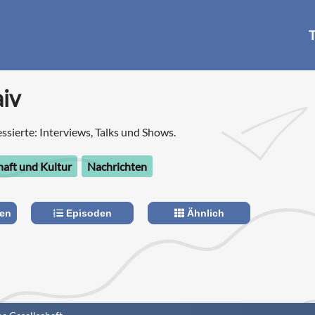
T
iv
essierte: Interviews, Talks und Shows.
haft und Kultur
Nachrichten
len
Episoden
Ähnlich