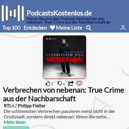
PodcastsKostenlos.de
Hören Sie sich den Podcast Verbrechen von
nebenan: True Crime aus der Nachbarschaft an
Top 100
Entdecken
Meine Liste
1
0
Verbrechen von nebenan: True Crime
aus der Nachbarschaft
RTL+ / Philipp Fleiter
Die schlimmsten Verbrechen passieren meist nicht in der
Großstadt, sondern direkt nebenan: Wenn die nette
Nachbarin angeblich im Urlaub ist, in Wirklichkeit aber
Mehr lesen
einbetoniert unter dem Garagenboden liegt oder wenn ein