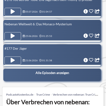
05.07.2026
01:04:57
Nebenan Weltweit 6: Das Monaco-Mysterium
25.06.2026
01:25:53
#177 Der Jäger
21.06.2026
01:31:58
Alle Episoden anzeigen
PodcastsKostenlos.de
True Crime
Verbrechen von nebenan: True Crime aus der Nachbarschaft
Über Verbrechen von nebenan: