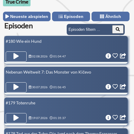
True Crime
kleines Mädchen plötzlich spurlos vom elterlichen Bauernhof
verschwindet, sind das Fälle die man nie vergisst.
Neueste abspielen
Episoden
Ähnlich
Episoden
#180 Wie ein Hund
02.08.2026
01:04:47
Nebenan Weltweit 7: Das Monster von Kičevo
30.07.2026
01:06:45
#179 Totenruhe
19.07.2026
01:35:37
#178 Tod aus der Tube: Die Jagd nach dem Thomy-Erpresser