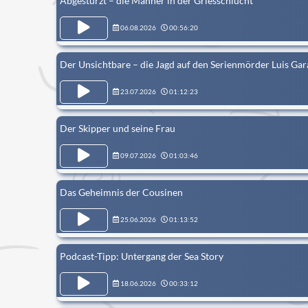
Abgestürzt – die Männer in der Griesschlucht
06.08.2026
00:56:20
Der Unsichtbare – die Jagd auf den Serienmörder Luis Gar
23.07.2026
01:12:23
Der Skipper und seine Frau
09.07.2026
01:03:46
Das Geheimnis der Cousinen
25.06.2026
01:13:52
Podcast-Tipp: Untergang der Sea Story
18.06.2026
00:33:12