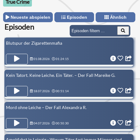
True Crime
Neueste abspielen
Episoden
Ähnlich
Episoden
Blutspur der Zigarettenmafia
01.08.2026
01:24:15
Kein Tatort. Keine Leiche. Ein Täter. – Der Fall Mareike G.
18.07.2026
00:51:14
Mord ohne Leiche – Der Fall Alexandra R.
04.07.2026
00:50:30
Amokfahrt in Leipzig - Warum Täter fast immer Männer sind