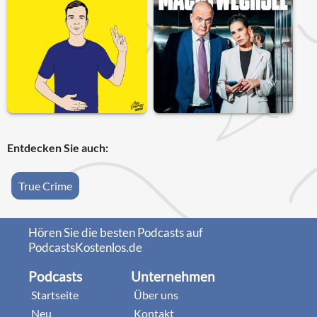
Entdecken Sie auch:
True Crime
Hören Sie die besten Podcasts auf
PodcastsKostenlos.de
Podcasts
Unternehmen
Startseite
Über uns
Neu
Kontakt