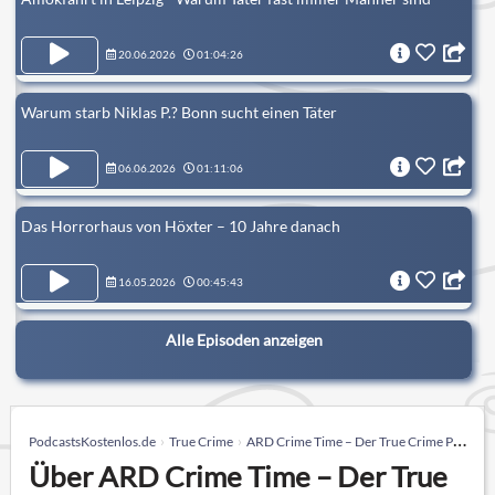
20.06.2026
01:04:26
Warum starb Niklas P.? Bonn sucht einen Täter
06.06.2026
01:11:06
Das Horrorhaus von Höxter – 10 Jahre danach
16.05.2026
00:45:43
Alle Episoden anzeigen
PodcastsKostenlos.de
True Crime
ARD Crime Time – Der True Crime Podcast
Über ARD Crime Time – Der True