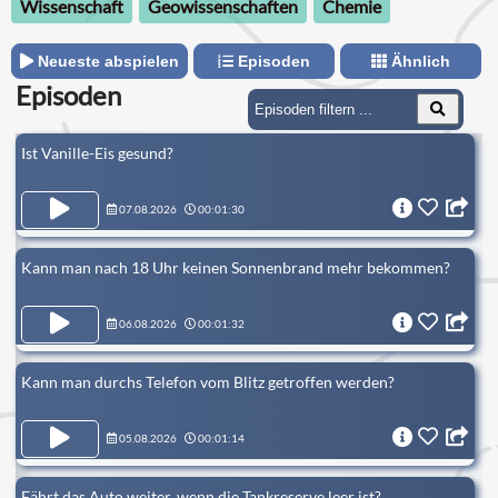
Wissenschaft
Geowissenschaften
Chemie
Neueste abspielen
Episoden
Ähnlich
Episoden
Ist Vanille-Eis gesund?
07.08.2026
00:01:30
Kann man nach 18 Uhr keinen Sonnenbrand mehr bekommen?
06.08.2026
00:01:32
Kann man durchs Telefon vom Blitz getroffen werden?
05.08.2026
00:01:14
Fährt das Auto weiter, wenn die Tankreserve leer ist?