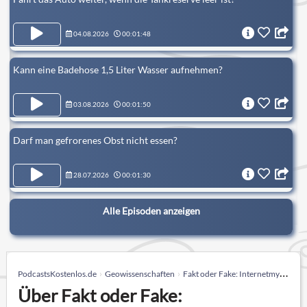
04.08.2026
00:01:48
Kann eine Badehose 1,5 Liter Wasser aufnehmen?
03.08.2026
00:01:50
Darf man gefrorenes Obst nicht essen?
28.07.2026
00:01:30
Alle Episoden anzeigen
PodcastsKostenlos.de
Geowissenschaften
Fakt oder Fake: Internetmythen auf dem Prüfstand – MDR JUMP
Über Fakt oder Fake: