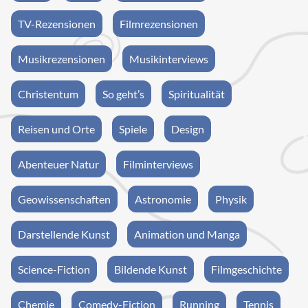
TV-Rezensionen
Filmrezensionen
Musikrezensionen
Musikinterviews
Christentum
So geht’s
Spiritualität
Reisen und Orte
Spiele
Design
Abenteuer Natur
Filminterviews
Geowissenschaften
Astronomie
Physik
Darstellende Kunst
Animation und Manga
Science-Fiction
Bildende Kunst
Filmgeschichte
Chemie
Comedy-Fiction
Running
Tennis