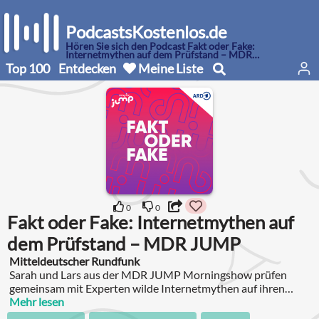
PodcastsKostenlos.de
Hören Sie sich den Podcast Fakt oder Fake:
Internetmythen auf dem Prüfstand – MDR
JUMP an
Top 100
Entdecken
Meine Liste
0
0
Fakt oder Fake: Internetmythen auf
dem Prüfstand – MDR JUMP
Mitteldeutscher Rundfunk
Sarah und Lars aus der MDR JUMP Morningshow prüfen
gemeinsam mit Experten wilde Internetmythen auf ihren
Wahrheitsgehalt.
Mehr lesen