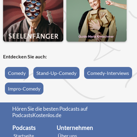
Entdecken Sie auch:
Comedy
Stand-Up-Comedy
Comedy-Interviews
Impro-Comedy
Hören Sie die besten Podcasts auf
PodcastsKostenlos.de
Podcasts
Unternehmen
Startseite
Über uns