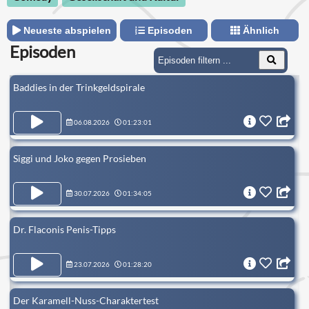
Neueste abspielen
Episoden
Ähnlich
Episoden
Baddies in der Trinkgeldspirale
06.08.2026
01:23:01
Siggi und Joko gegen Prosieben
30.07.2026
01:34:05
Dr. Flaconis Penis-Tipps
23.07.2026
01:28:20
Der Karamell-Nuss-Charaktertest