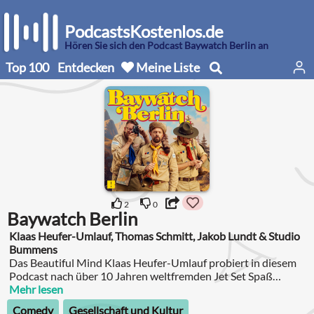
PodcastsKostenlos.de
Hören Sie sich den Podcast Baywatch Berlin an
Top 100
Entdecken
Meine Liste
2
0
Baywatch Berlin
Klaas Heufer-Umlauf, Thomas Schmitt, Jakob Lundt & Studio
Bummens
Das Beautiful Mind Klaas Heufer-Umlauf probiert in diesem
Podcast nach über 10 Jahren weltfremden Jet Set Spaß
Kontakt zur echten Welt aufzunehmen.
Mehr lesen
Comedy
Gesellschaft und Kultur