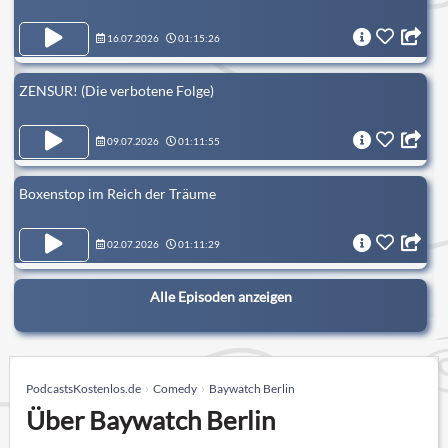
16.07.2026
01:15:26
ZENSUR! (Die verbotene Folge)
09.07.2026
01:11:55
Boxenstop im Reich der Träume
02.07.2026
01:11:29
Alle Episoden anzeigen
PodcastsKostenlos.de
Comedy
Baywatch Berlin
Über Baywatch Berlin