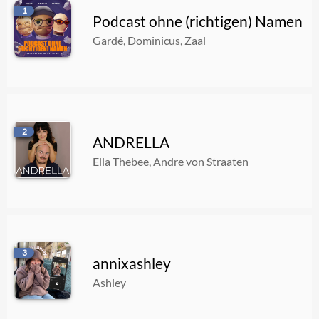
Crisp
1
Podcast ohne (richtigen) Namen
05.08.2026
00:56:03
Gardé, Dominicus, Zaal
#23 DER WEBERKNECHT WIRD NICHT TROCKNEN
03.08.2026
01:11:37
2
ANDRELLA
#566 - Do You Believe?
Ella Thebee, Andre von Straaten
03.08.2026
01:24:49
3
annixashley
Ashley