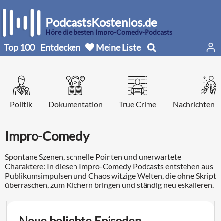
PodcastsKostenlos.de
Höre die besten Impro-Comedy-Podcasts
Top 100
Entdecken
Meine Liste
Politik
Dokumentation
True Crime
Nachrichten d
Impro-Comedy
Spontane Szenen, schnelle Pointen und unerwartete
Charaktere: In diesen Impro-Comedy Podcasts entstehen aus
Publikumsimpulsen und Chaos witzige Welten, die ohne Skript
überraschen, zum Kichern bringen und ständig neu eskalieren.
Neue beliebte Episoden