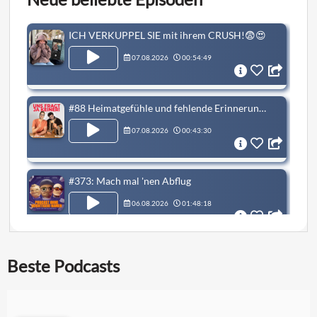
ICH VERKUPPEL SIE mit ihrem CRUSH!😨😍
07.08.2026
00:54:49
#88 Heimatgefühle und fehlende Erinnerungen
07.08.2026
00:43:30
#373: Mach mal 'nen Abflug
06.08.2026
01:48:18
#41: Schlafwandeln und pinkeln?
Beste Podcasts
06.08.2026
00:54:24