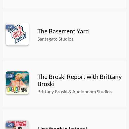
12
The Basement Yard
Santagato Studios
The Broski Report with Brittany
13
Broski
Brittany Broski & Audioboom Studios
14
Uns fragt ja keiner!