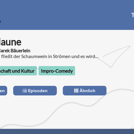
T
n
laune
arek Bäuerlein
 fließt der Schaumwein in Strömen und es wird
wichtigen Dingen gewidmet: Hundewelpen,
tische Früchte.
schaft und Kultur
Impro-Comedy
len
Episoden
Ähnlich