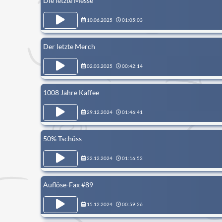
Die letzte Messe
10.06.2025
01:05:03
Der letzte Merch
02.03.2025
00:42:14
1008 Jahre Kaffee
29.12.2024
01:46:41
50% Tschüss
22.12.2024
01:16:52
Auflöse-Fax #89
15.12.2024
00:59:26