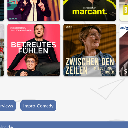
rviews
Impro-Comedy
los.de