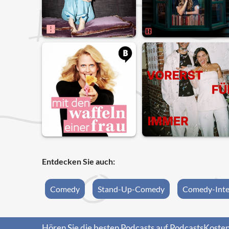
Entdecken Sie auch:
Comedy
Stand-Up-Comedy
Comedy-Inte
Hören Sie die besten Podcasts auf PodcastsKosten