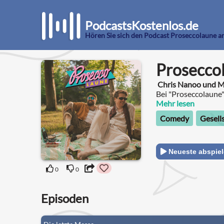
PodcastsKostenlos.de
Hören Sie sich den Podcast Proseccolaune a
Prosecco
Chris Nanoo und M
Bei "Proseccolaune"
sich den wirklich 
Mehr lesen
Sandwichmaker, exo
Comedy
Gesell
Neueste abspie
0
0
Episoden