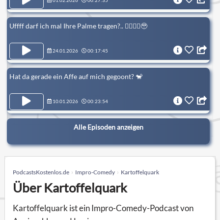
01.02.2026
00:27:35
Uffff darf ich mal Ihre Palme tragen?.. 👉🏻👈🏻🥹
24.01.2026
00:17:45
Hat da gerade ein Affe auf mich gegoont? 🐒
10.01.2026
00:23:54
Alle Episoden anzeigen
PodcastsKostenlos.de
Impro-Comedy
Kartoffelquark
Über Kartoffelquark
Kartoffelquark ist ein Impro-Comedy-Podcast von