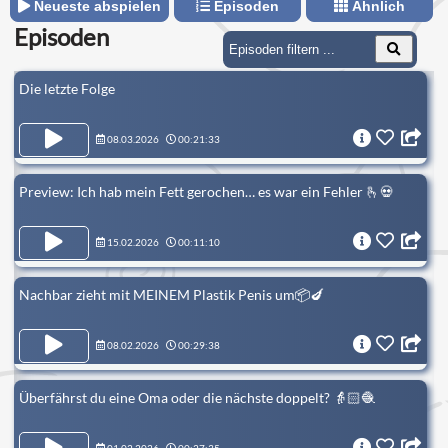
Neueste abspielen
Episoden
Ähnlich
Episoden
Die letzte Folge
08.03.2026
00:21:33
Preview: Ich hab mein Fett gerochen… es war ein Fehler 🫰💀
15.02.2026
00:11:10
Nachbar zieht mit MEINEM Plastik Penis um📦🍆
08.02.2026
00:29:38
Überfährst du eine Oma oder die nächste doppelt? 👵🏻🧶