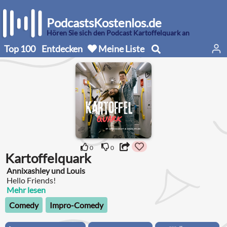
PodcastsKostenlos.de
Hören Sie sich den Podcast Kartoffelquark an
Top 100
Entdecken
Meine Liste
0
0
Kartoffelquark
Annixashley und Louis
Hello Friends!
Mehr lesen
Comedy
Impro-Comedy