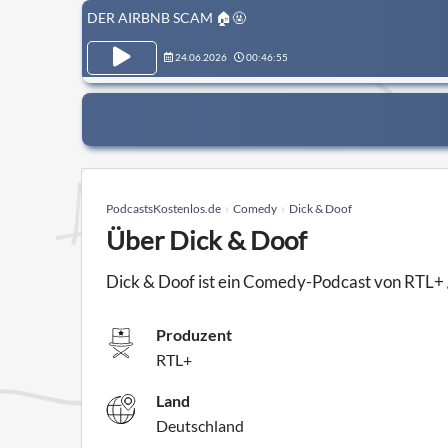
DER AIRBNB SCAM 🏠🤬
24.06.2026
00:46:55
PodcastsKostenlos.de
Comedy
Dick & Doof
Über Dick & Doof
Dick & Doof ist ein Comedy-Podcast von RTL+ / 
Produzent
RTL+
Land
Deutschland