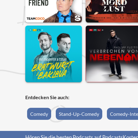
Entdecken Sie auch:
Comedy
Stand-Up-Comedy
Comedy-Inte
Hören Sie die besten Podcasts auf PodcastsKosten