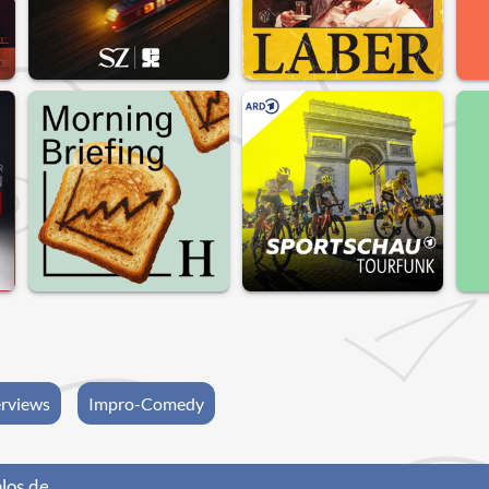
rviews
Impro-Comedy
los.de