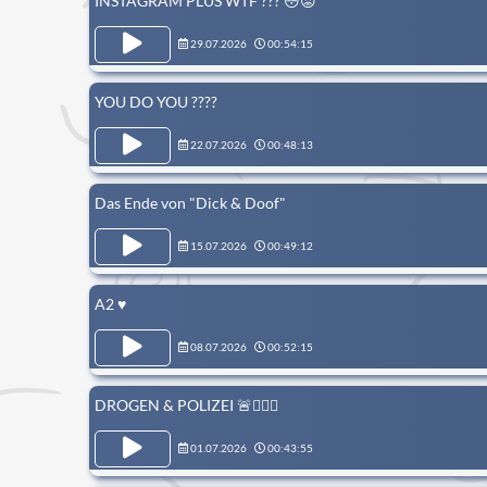
INSTAGRAM PLUS WTF ??? 😳😡
29.07.2026
00:54:15
YOU DO YOU ????
22.07.2026
00:48:13
Das Ende von "Dick & Doof"
15.07.2026
00:49:12
A2 ♥️
08.07.2026
00:52:15
DROGEN & POLIZEI 🚨👮🏼‍♂️
01.07.2026
00:43:55