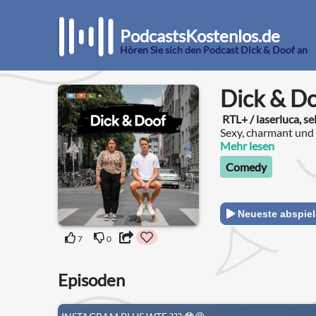
PodcastsKostenlos.de
Hören Sie sich den Podcast Dick & Doof an
Dick & D
RTL+ / laserluca, se
Sexy, charmant und u
Luca nicht.
Mehr lesen
Comedy
Neueste abspie
7
0
Episoden