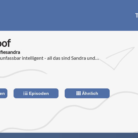
T
oof
lfiesandra
nfassbar intelligent - all das sind Sandra und
len
Episoden
Ähnlich