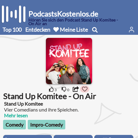
PodcastsKostenlos.de
Hören Sie sich den Podcast Stand Up Komitee -
On Air an
Top 100
Entdecken
Meine Liste
3
0
Stand Up Komitee - On Air
Stand Up Komitee
Vier Comedians und ihre Spielchen.
Mehr lesen
Comedy
Impro-Comedy