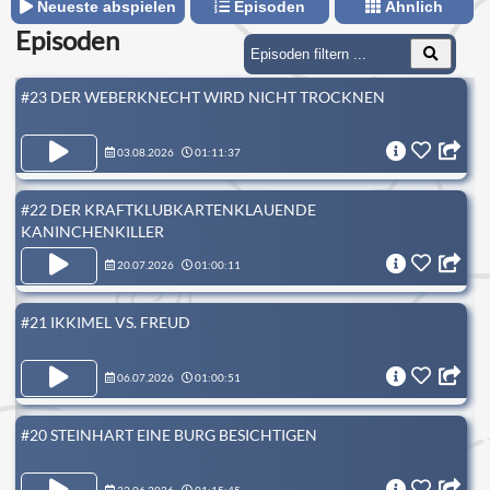
Neueste abspielen
Episoden
Ähnlich
Episoden
#23 DER WEBERKNECHT WIRD NICHT TROCKNEN
03.08.2026
01:11:37
#22 DER KRAFTKLUBKARTENKLAUENDE
KANINCHENKILLER
20.07.2026
01:00:11
#21 IKKIMEL VS. FREUD
06.07.2026
01:00:51
#20 STEINHART EINE BURG BESICHTIGEN