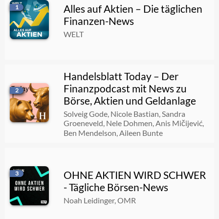
Alles auf Aktien – Die täglichen
egtv #473 Kurs 73 €, mein Modellwert 210 €: Warum dieser Zuschauer-Tipp jetzt im Depot liegt
1
Finanzen-News
07.08.2026
01:12:29
WELT
Weniger Jobs, gute Börse!
07.08.2026
00:35:54
Handelsblatt Today – Der
Finanzpodcast mit News zu
2
Börse, Aktien und Geldanlage
Dürre und Niedrigwasser belasten Wirtschaft – Covestro-CPO im Gespräch / Deutsche Unternehmen profitieren vom US-KI-Boom
Solveig Gode, Nicole Bastian, Sandra
Groeneveld, Nele Dohmen, Anis Mičijević,
07.08.2026
00:31:33
Ben Mendelson, Aileen Bunte
Langfristig investieren trotz Klimawandel? (#310)
OHNE AKTIEN WIRD SCHWER
3
07.08.2026
00:42:55
- Tägliche Börsen-News
Noah Leidinger, OMR
Europa ist gefallen – der wahre Grund für die Flüchtlingskrise 2.0