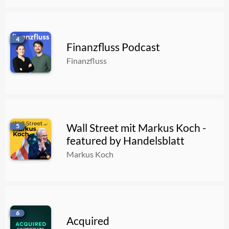
07.08.2026
00:20:10
4
Stunde der Drohnenabwehr und Formel für die Frührente
Finanzfluss Podcast
07.08.2026
00:21:13
Finanzfluss
Wall Street mit Markus Koch -
5
featured by Handelsblatt
Markus Koch
6
Acquired