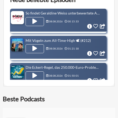
So findet Geraldine Weiss unterbewertete Aktien (Teil 2) | Börsenlegenden #8
08.08.2026
00:15:33
Mit Vögeln zum All-Time-High 🕊️ (#212)
08.08.2026
01:21:18
Die Eckert-Regel, das 250.000-Euro-Problem und der Dispo-Streit
08.08.2026
01:50:01
Quantencomputer: Wann kommt der Durchbruch? IBM & Hidden-Champion Toptica (fast 150 Mio. € Umsatz) im OAWS-Deep-Dive
Beste Podcasts
08.08.2026
01:03:13