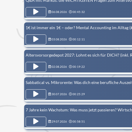
Q&A mit Markus: die WICHTIGSTEN Fragen zum Altersvor
06.08.2026
00:45:32
1€ ist immer ein 1€ – oder? Mental Accounting im Alltag (
03.08.2026
00:12:11
Altersvorsorgedepot 2027: Lohnt es sich für DICH? (inkl. 
02.08.2026
00:19:22
Sabbatical vs. Mikrorente: Was dich eine berufliche Auszei
30.07.2026
00:25:29
7 Jahre kein Wachstum: Was muss jetzt passieren? Wirtsch
29.07.2026
00:58:51