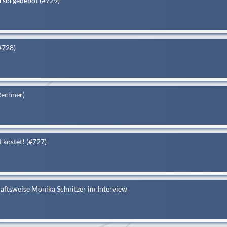
sorgedepot (#729)
#728)
Rechner)
t kostet! (#727)
aftsweise Monika Schnitzer im Interview