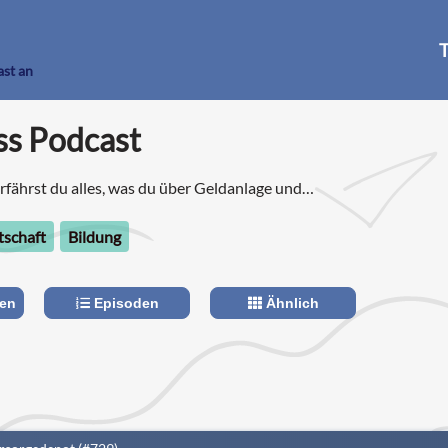
T
ast an
ss Podcast
rfährst du alles, was du über Geldanlage und
sst, um deine Geldentscheidungen selbst zu
tschaft
Bildung
len
Episoden
Ähnlich