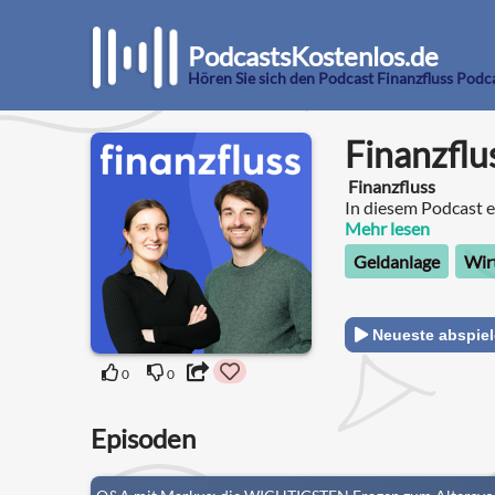
PodcastsKostenlos.de
Hören Sie sich den Podcast Finanzfluss Podc
Finanzflu
Finanzfluss
In diesem Podcast e
Finanzen wissen mu
Mehr lesen
treffen!
Geldanlage
Wir
Neueste abspie
0
0
Episoden