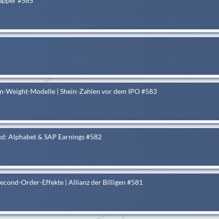
rapper #585
en-Weight-Modelle | Shein-Zahlen vor dem IPO #583
oud: Alphabet & SAP Earnings #582
Second-Order-Effekte | Allianz der Billigen #581