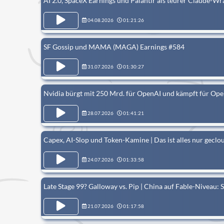
AI 2.0, SpaceX Earnings und Palantir als teurer Claude-W
04.08.2026
01:21:26
SF Gossip und MAMA (MAGA) Earnings #584
31.07.2026
01:30:27
Nvidia bürgt mit 250 Mrd. für OpenAI und kämpft für Op
28.07.2026
01:41:21
Capex, AI-Slop und Token-Kamine | Das ist alles nur gecl
24.07.2026
01:33:58
Late Stage 99? Galloway vs. Pip | China auf Fable-Niveau: 
21.07.2026
01:17:58