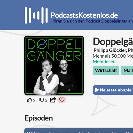
PodcastsKostenlos.de
Hören Sie sich den Podcast Doppelgänger an
Doppelgä
Philipp Glöckler, P
Mehr als 50.000 Me
Tech-Experten Phili
Mehr lesen
Ereignisse aus den
Wirtschaft
Mark
Führung der releva
Neueste abspie
0
0
Episoden