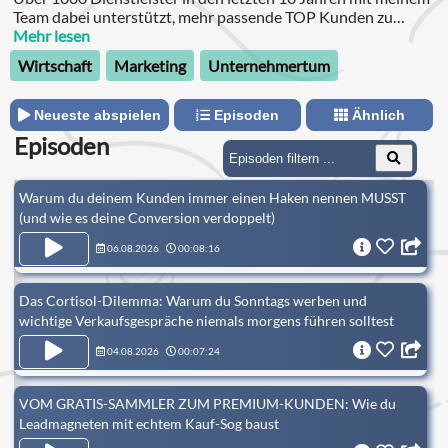
Team dabei unterstützt, mehr passende TOP Kunden zu
gewinnen, ihr Marketing mit Psychologie noch erfolgreicher
Mehr lesen
zu machen und raus aus der Vergleichbarkeit zu kommen.
Wirtschaft
Marketing
Unternehmertum
Neueste abspielen
Episoden
Ähnlich
Episoden
Warum du deinem Kunden immer einen Haken nennen MUSST
(und wie es deine Conversion verdoppelt)
06.08.2026
00:08:16
Das Cortisol-Dilemma: Warum du Sonntags werben und
wichtige Verkaufsgespräche niemals morgens führen solltest
04.08.2026
00:07:24
VOM GRATIS-SAMMLER ZUM PREMIUM-KUNDEN: Wie du
Leadmagneten mit echtem Kauf-Sog baust