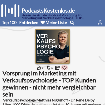
PodcastsKostenlos.de
Hören Sie sich den Podcast Vorsprung im
Marketing mit Verkaufspsychologie - TOP
Kunden gewinnen - nicht mehr vergleichbar sein
Top 100
Entdecken
Meine Liste
an
1
0
Vorsprung im Marketing mit
Verkaufspsychologie - TOP Kunden
gewinnen - nicht mehr vergleichbar
sein
Verkaufspsychologe Matthias Niggehoff - Dr. René Delpy
Über 1000 Dienstleister in den letzten 10 Jahren mit meinem