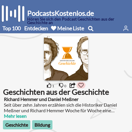
PodcastsKostenlos.de
Hören Sie sich den Podcast Geschichten aus der
Geschichte an
Top 100
Entdecken
Meine Liste
1
0
Geschichten aus der Geschichte
Richard Hemmer und Daniel Meßner
Seit über zehn Jahren erzählen sich die Historiker Daniel
Meßner und Richard Hemmer Woche für Woche eine
Geschichte aus der Geschichte.
Mehr lesen
Geschichte
Bildung