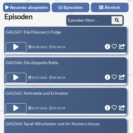
Neueste abspielen
Episoden
Ähnlich
Episoden
GAG567: Die Fibonacci-Folge
05.08.2026
00:58:56
GAG566: Die doppelte Ratte
29.07.2026
00:58:24
GAG565: Nofretete und Echnaton
22.07.2026
01:02:49
GAG564: Sarah Winchester und ihr Mystery House