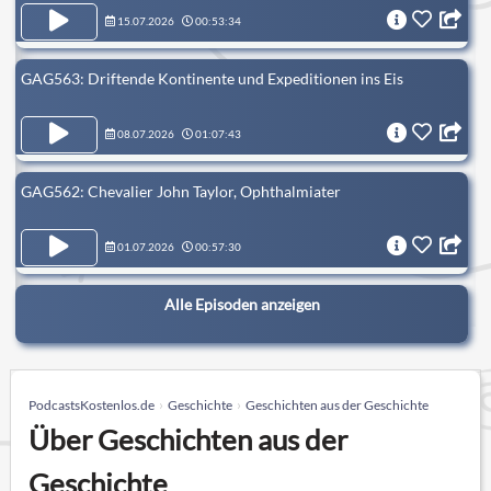
15.07.2026
00:53:34
GAG563: Driftende Kontinente und Expeditionen ins Eis
08.07.2026
01:07:43
GAG562: Chevalier John Taylor, Ophthalmiater
01.07.2026
00:57:30
Alle Episoden anzeigen
PodcastsKostenlos.de
Geschichte
Geschichten aus der Geschichte
Über Geschichten aus der
Geschichte