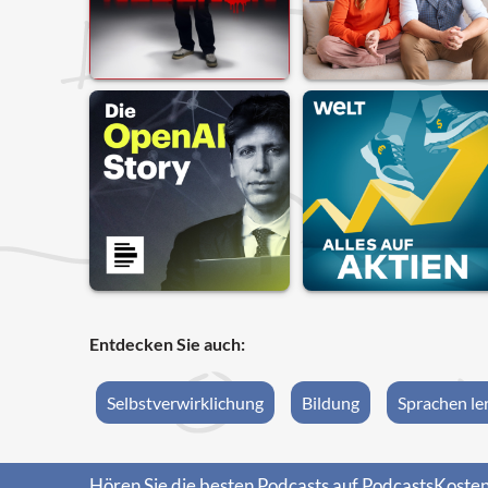
Entdecken Sie auch:
Selbstverwirklichung
Bildung
Sprachen le
Hören Sie die besten Podcasts auf PodcastsKosten