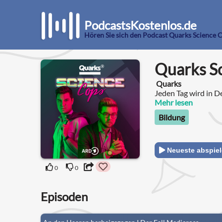
PodcastsKostenlos.de
Hören Sie sich den Podcast Quarks Science 
Quarks S
Quarks
Jeden Tag wird in D
Mehr lesen
Bildung
Neueste abspie
0
0
Episoden