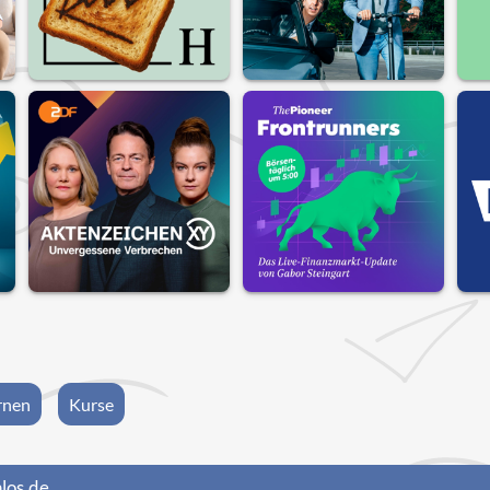
rnen
Kurse
los.de