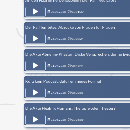
An den Haaren herbeigezogen I Der Fall Medicross
08.08.2026
01:01:30
Der Fall fembites: Abzocke von Frauen für Frauen
25.07.2026
01:10:24
Die Akte Abnehm-Pflaster: Dicke Versprechen, dünne Evi
11.07.2026
00:43:44
Kurz kein Podcast, dafür ein neues Format
27.06.2026
00:02:08
Die Akte Healing Humans: Therapie oder Theater?
13.06.2026
01:05:09