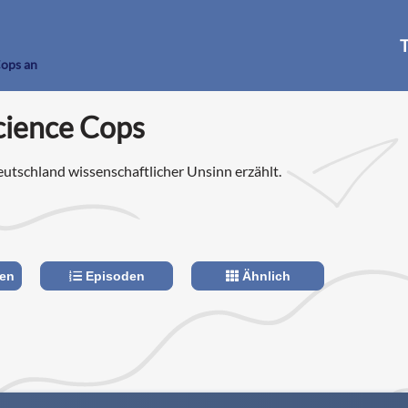
T
Cops an
cience Cops
eutschland wissenschaftlicher Unsinn erzählt.
len
Episoden
Ähnlich