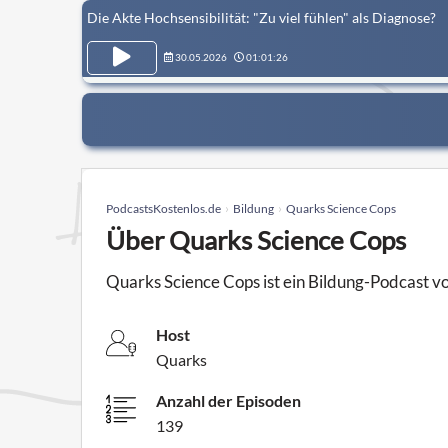
Die Akte Hochsensibilität: "Zu viel fühlen" als Diagnose?
30.05.2026
01:01:26
PodcastsKostenlos.de
Bildung
Quarks Science Cops
Über Quarks Science Cops
Quarks Science Cops ist ein Bildung-Podcast 
Host
Quarks
Anzahl der Episoden
139