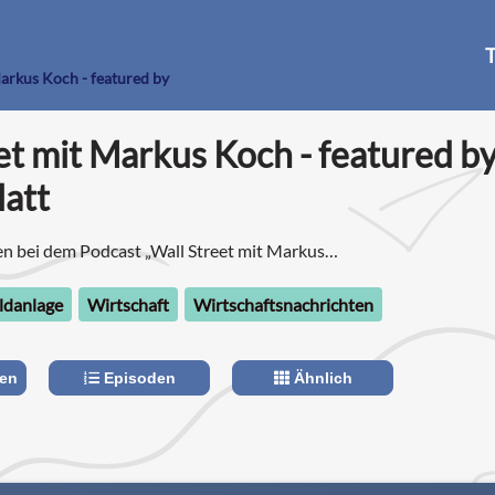
T
Markus Koch - featured by
et mit Markus Koch - featured b
att
n bei dem Podcast „Wall Street mit Markus
Handelsblatt“.
ldanlage
Wirtschaft
Wirtschaftsnachrichten
len
Episoden
Ähnlich