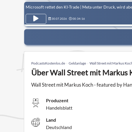
Microsoft rettet den KI-Trade | Meta unter Druck, wird abe
30.07.2026
00:34:16
PodcastsKostenlos.de
Geldanlage
Wall Street mit Markus Koch
Über Wall Street mit Markus K
Wall Street mit Markus Koch - featured by Han
Produzent
Handelsblatt
Land
Deutschland