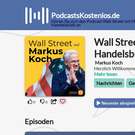
PodcastsKostenlos.de
Hören Sie sich den Podcast Wall Street mit 
Handelsblatt an
Wall Stre
Handelsbl
Markus Koch
Herzlich Willkomme
Koch - featured by 
Mehr lesen
Nachrichten
Ge
0
0
Neueste abspie
Episoden