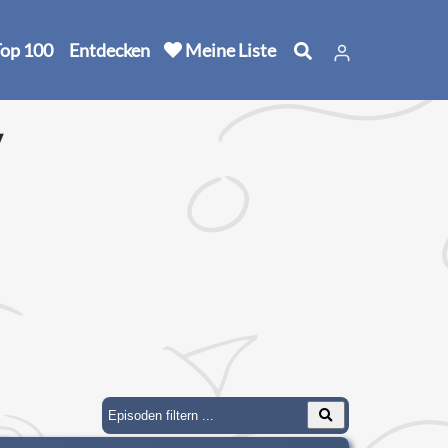
op 100
Entdecken
Meine Liste
y