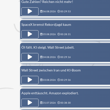
Gute Zahlen? Reichen nicht mehr!
06.08.2026
00:29:53
SpaceX bremst Rekordjagd kaum
05.08.2026
00:28:31
Öl fällt. KI steigt. Wall Street jubelt.
04.08.2026
00:29:16
Wall Street zwischen Iran und KI-Boom
03.08.2026
00:29:36
Apple enttäuscht. Amazon explodiert.
31.07.2026
00:38:30