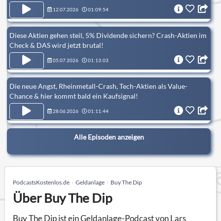
12.07.2026
01:09:54
Diese Aktien gehen steil, 5% Dividende sichern? Crash-Aktien im
Check & DAS wird jetzt brutal!
05.07.2026
01:13:03
Die neue Angst, Rheinmetall-Crash, Tech-Aktien als Value-
Chance & hier kommt bald ein Kaufsignal!
28.06.2026
01:11:44
Alle Episoden anzeigen
PodcastsKostenlos.de
Geldanlage
Buy The Dip
Über Buy The Dip
Buy The Dip ist ein Geldanlage-Podcast von Lars