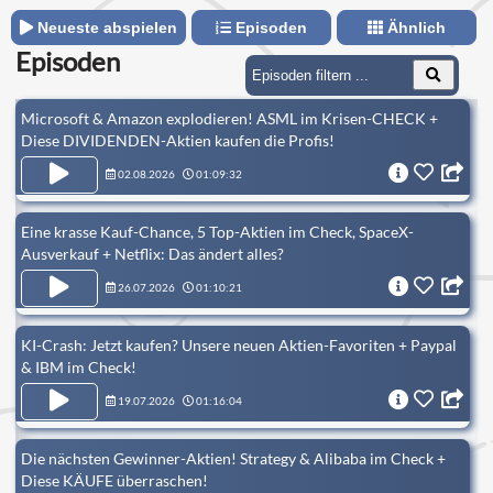
Neueste abspielen
Episoden
Ähnlich
Episoden
Microsoft & Amazon explodieren! ASML im Krisen-CHECK +
Diese DIVIDENDEN-Aktien kaufen die Profis!
02.08.2026
01:09:32
Eine krasse Kauf-Chance, 5 Top-Aktien im Check, SpaceX-
Ausverkauf + Netflix: Das ändert alles?
26.07.2026
01:10:21
KI-Crash: Jetzt kaufen? Unsere neuen Aktien-Favoriten + Paypal
& IBM im Check!
19.07.2026
01:16:04
Die nächsten Gewinner-Aktien! Strategy & Alibaba im Check +
Diese KÄUFE überraschen!