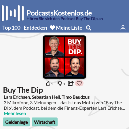
PodcastsKostenlos.de
Hören Sie sich den Podcast Buy The Dip an
Top 100
Entdecken
Meine Liste
1
0
Buy The Dip
Lars Erichsen, Sebastian Hell, Timo Baudzus
3 Mikrofone, 3 Meinungen – das ist das Motto von "Buy The
Dip", dem Podcast, bei dem die Finanz-Experten Lars Erichsen,
Sebastian Hell und Timo Baudzus ihre geballte Expertise
Mehr lesen
teilen.
Geldanlage
Wirtschaft