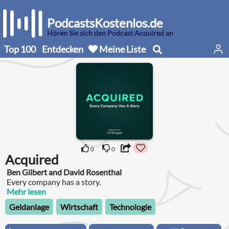
PodcastsKostenlos.de
Hören Sie sich den Podcast Acquired an
Top 100
Entdecken
Meine Liste
0
0
Acquired
Ben Gilbert and David Rosenthal
Every company has a story.
Mehr lesen
Geldanlage
Wirtschaft
Technologie