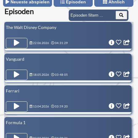
Neueste abspielen
Episoden
Ähnlich
Episoden
The Walt Disney Company
22.06.2026
04:31:29
Vanguard
18.05.2026
03:48:05
Ferrari
13.04.2026
03:59:20
Formula 1