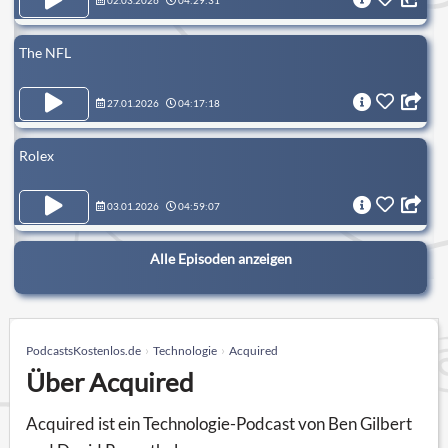
02.03.2026
04:29:31
The NFL
27.01.2026
04:17:18
Rolex
03.01.2026
04:59:07
Alle Episoden anzeigen
PodcastsKostenlos.de
Technologie
Acquired
Über Acquired
Acquired ist ein Technologie-Podcast von Ben Gilbert