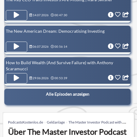
14.07.2026
00:47:30
The New American Dream: Democratising Investing
06.07.2026
00:56:14
How to Build Wealth (And Survive Failure) with Anthony
Scaramucci
29.06.2026
00:53:39
Alle Episoden anzeigen
PodcastsKostenlos.de
Geldanlage
The Master Investor Podcast with Wilfred Frost
Über The Master Investor Podcast