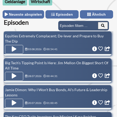
Geldanlage
Wirtschaft
Neueste abspielen
Episoden
Ähnlich
Episoden
Equities Extremely Complacent; De-lever and Prepare to Buy
The Dip
03.08.2026
00:54:41
Big Tech’s Tipping Point Is Here: Jim Mellon On Biggest Short Of
All Time
28.07.2026
00:44:31
Jamie Dimon: Why I Won't Buy Bonds, AI's Future & Leadership
Lessons
20.07.2026
01:00:45
The Key CEO Traits Investors Are Missing | Kara Swisher