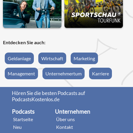
Entdecken Sie auch:
Geldanlage
Wirtschaft
Marketing
Management
Unternehmertum
Karriere
Hören Sie die besten Podcasts auf
PodcastsKostenlos.de
Podcasts
Unternehmen
Startseite
Über uns
Neu
Kontakt