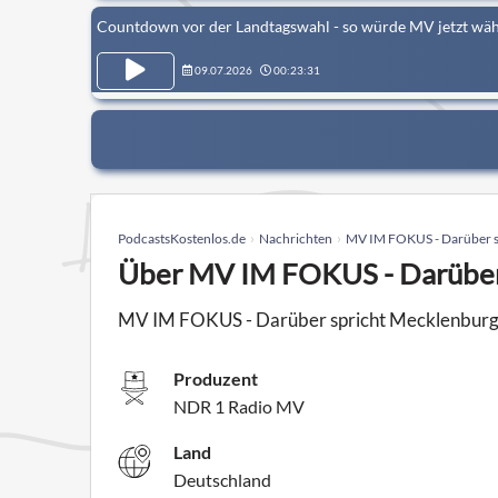
Countdown vor der Landtagswahl - so würde MV jetzt wäh
09.07.2026
00:23:31
PodcastsKostenlos.de
Nachrichten
MV IM FOKUS - Darüber 
Über MV IM FOKUS - Darüber
MV IM FOKUS - Darüber spricht Mecklenburg
Produzent
NDR 1 Radio MV
Land
Deutschland