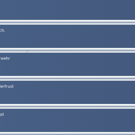
ch.
rwehr
erfrust
gst