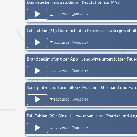
Das neue Lehramtsstudium - Revolution aus MV?
05.08.2026
00:22:55
Fall Fabian (21): Das macht den Prozess so außergewöhnli
30.07.2026
00:38:29
Brandbekämpfung per App - Landwirte unterstützen Feue
23.07.2026
00:31:17
Sportplätze und Turnhallen - Zwischen Ehrenamt und Förd
16.07.2026
00:27:04
Fall Fabian (20): Gina H. – zwischen Kind, Pferden und An
09.07.2026
00:35:22