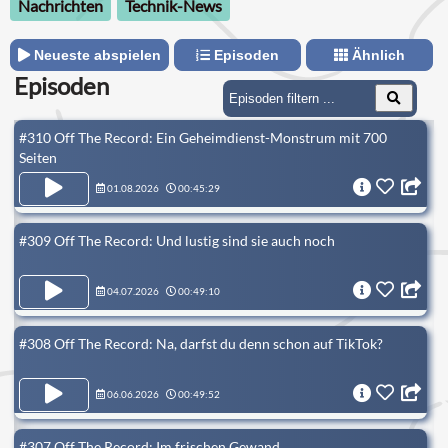
Nachrichten
Technik-News
Neueste abspielen
Episoden
Ähnlich
Episoden
#310 Off The Record: Ein Geheimdienst-Monstrum mit 700
Seiten
01.08.2026
00:45:29
#309 Off The Record: Und lustig sind sie auch noch
04.07.2026
00:49:10
#308 Off The Record: Na, darfst du denn schon auf TikTok?
06.06.2026
00:49:52
#307 Off The Record: Im frischen Gewand