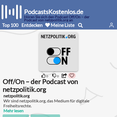
PodcastsKostenlos.de
Hören Sie sich den Podcast Off/On – der
Podcast von netzpolitik.org an
Top 100
Entdecken
Meine Liste
0
0
Off/On – der Podcast von
netzpolitik.org
netzpolitik.org
Wir sind netzpolitik.org, das Medium für digitale
Freiheitsrechte.
Mehr lesen