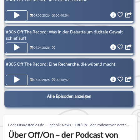
09.05.2026
00:40:04
#306 Off The Record: Was in der Debatte um digitale Gewalt
schiefläuft
04.04.2026
#305 Off The Record: Eine Recherche, die wütend macht
07.03.2026
00:46:47
Alle Episoden anzeigen
PodcastsKostenlos.de
Technik-News
Off/On – der Podcast von netzpolitik.org
Über Off/On – der Podcast von