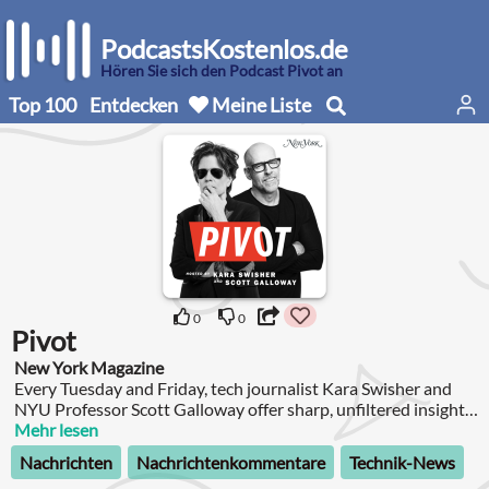
PodcastsKostenlos.de
Hören Sie sich den Podcast Pivot an
Top 100
Entdecken
Meine Liste
0
0
Pivot
New York Magazine
Every Tuesday and Friday, tech journalist Kara Swisher and
NYU Professor Scott Galloway offer sharp, unfiltered insights
into the biggest stories in tech, business, and politics.
Mehr lesen
Nachrichten
Nachrichtenkommentare
Technik-News