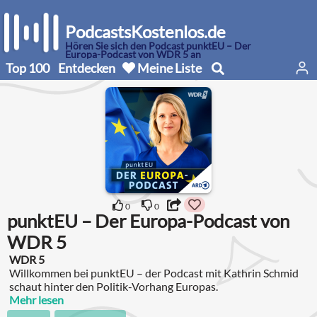
PodcastsKostenlos.de
Hören Sie sich den Podcast punktEU – Der
Europa-Podcast von WDR 5 an
Top 100
Entdecken
Meine Liste
0
0
punktEU – Der Europa-Podcast von
WDR 5
WDR 5
Willkommen bei punktEU – der Podcast mit Kathrin Schmid
schaut hinter den Politik-Vorhang Europas.
Mehr lesen