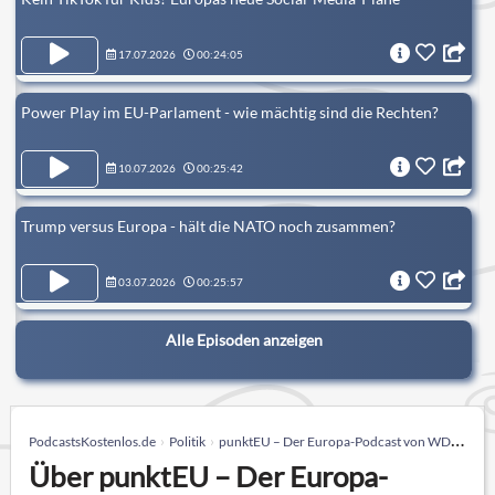
17.07.2026
00:24:05
Power Play im EU-Parlament - wie mächtig sind die Rechten?
10.07.2026
00:25:42
Trump versus Europa - hält die NATO noch zusammen?
03.07.2026
00:25:57
Alle Episoden anzeigen
PodcastsKostenlos.de
Politik
punktEU – Der Europa-Podcast von WDR 5
Über punktEU – Der Europa-