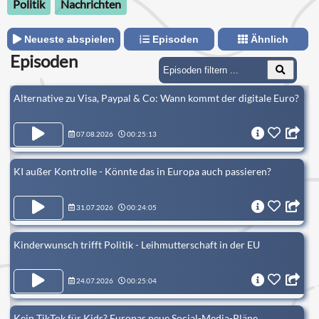
Politik
Nachrichten
Neueste abspielen
Episoden
Ähnlich
Episoden
Alternative zu Visa, Paypal & Co: Wann kommt der digitale Euro?
07.08.2026
00:25:13
KI außer Kontrolle - Könnte das in Europa auch passieren?
31.07.2026
00:24:05
Kinderwunsch trifft Politik - Leihmutterschaft in der EU
24.07.2026
00:25:04
Kein TikTok für Kids? Europas neue Social-Media-Pläne