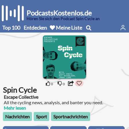
PodcastsKostenlos.de
Hören Sie sich den Podcast Spin Cycle an
Top 100
Entdecken
Meine Liste
0
0
Spin Cycle
Escape Collective
All the cycling news, analysis, and banter you need.
Mehr lesen
Nachrichten
Sport
Sportnachrichten