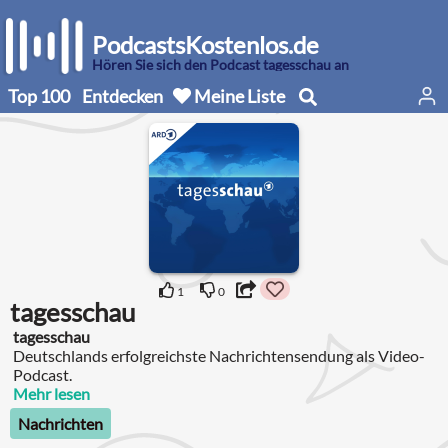
PodcastsKostenlos.de
Hören Sie sich den Podcast tagesschau an
Top 100
Entdecken
Meine Liste
1
0
tagesschau
tagesschau
Deutschlands erfolgreichste Nachrichtensendung als Video-
Podcast.
Mehr lesen
Nachrichten