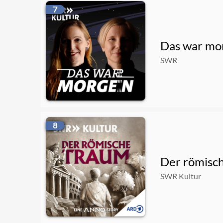
7
Das war mo
SWR
8
Der römisch
SWR Kultur