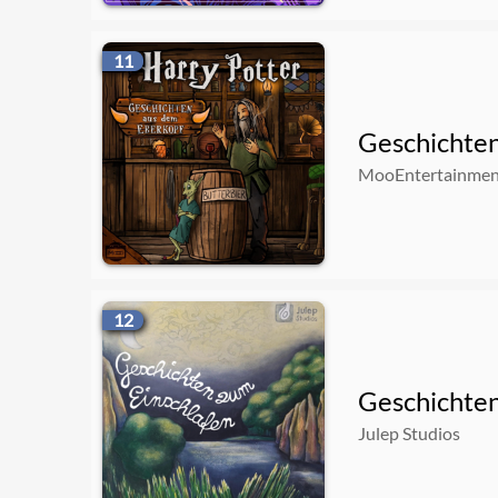
11
Geschichten
MooEntertainmen
12
Geschichten
Julep Studios