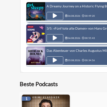
A Dreamy Journey on a Historic Flying B
06.08.2026
00:49:20
3/5: «Fünf tote alte Damen» von Hans G
06.08.2026
00:55:43
Das Abenteuer von Charles Augustus Mil
05.08.2026
00:34:56
Georges Simenons Maigret und die Unbek
Beste Podcasts
05.08.2026
01:23:34
#404: Meine Freunde wollten eine Succu
1
05.08.2026
00:34:32