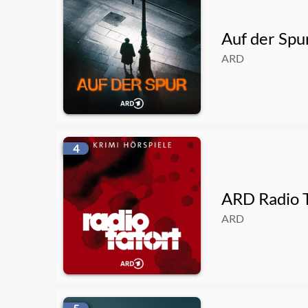
03.08.2026
00:31:09
Auf der Spu
ARD
4
ARD Radio T
ARD