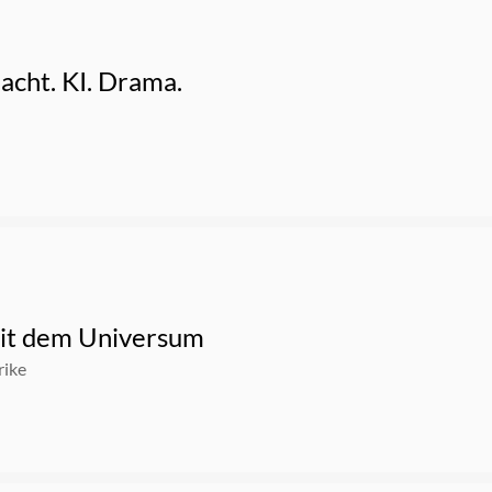
cht. KI. Drama.
mit dem Universum
rike