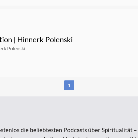
ion | Hinnerk Polenski
erk Polenski
1
stenlos die beliebtesten Podcasts über Spiritualität –