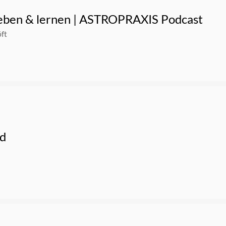
leben & lernen | ASTROPRAXIS Podcast
ch das ganze Jahr tragen kann …
ft
ld