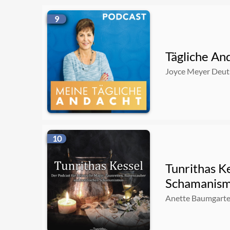
9
Tägliche An
Joyce Meyer Deut
10
Tunrithas K
Schamanis
Anette Baumgart