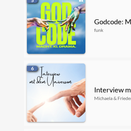
5
Godcode: Ma
funk
6
Interview 
Michaela & Friede