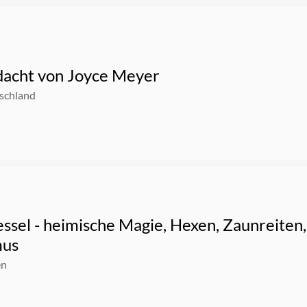
dacht von Joyce Meyer
schland
essel - heimische Magie, Hexen, Zaunreite
mus
en