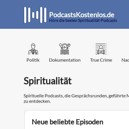
PodcastsKostenlos.de
Höre die besten Spiritualität-Podcasts
Politik
Dokumentation
True Crime
Nac
Spiritualität
Spirituelle Podcasts, die Gesprächsrunden, geführte 
zu entdecken.
Neue beliebte Episoden