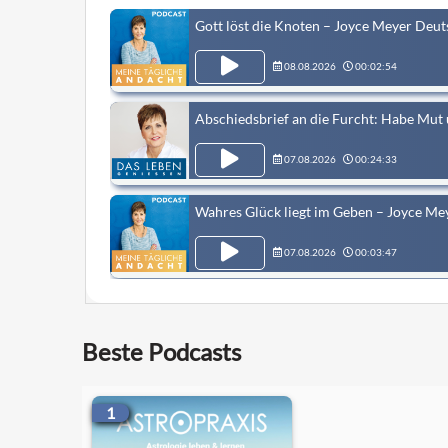
Gott löst die Knoten – Joyce Meyer Deu
08.08.2026
00:02:54
Abschiedsbrief an die Furcht: Habe Mu
07.08.2026
00:24:33
Wahres Glück liegt im Geben – Joyce Me
07.08.2026
00:03:47
Glücksmodus: Wie du deinen Egoismus l
Beste Podcasts
06.08.2026
00:26:08
Schamanismus an deine Bedürfnisse ang
1
04.08.2026
00:15:52