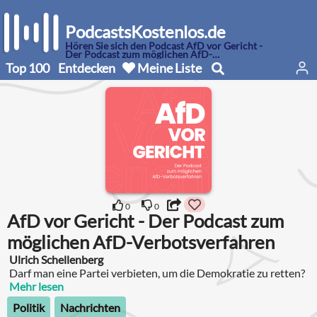
PodcastsKostenlos.de
Hören Sie sich den Podcast AfD vor Gericht -
Der Podcast zum möglichen AfD-
Verbotsverfahren an
Top 100
Entdecken
Meine Liste
0
0
AfD vor Gericht - Der Podcast zum
möglichen AfD-Verbotsverfahren
Ulrich Schellenberg
Darf man eine Partei verbieten, um die Demokratie zu retten?
Mehr lesen
Politik
Nachrichten