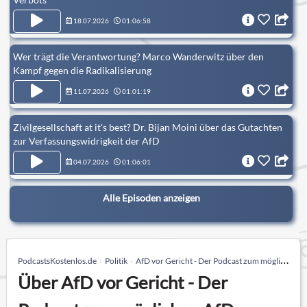
18.07.2026
01:06:58
Wer trägt die Verantwortung? Marco Wanderwitz über den
Kampf gegen die Radikalisierung
11.07.2026
01:01:19
Zivilgesellschaft at it's best? Dr. Bijan Moini über das Gutachten
zur Verfassungswidrigkeit der AfD
04.07.2026
01:06:01
Alle Episoden anzeigen
PodcastsKostenlos.de
Politik
AfD vor Gericht - Der Podcast zum möglichen AfD-Verbotsverfahren
Über AfD vor Gericht - Der