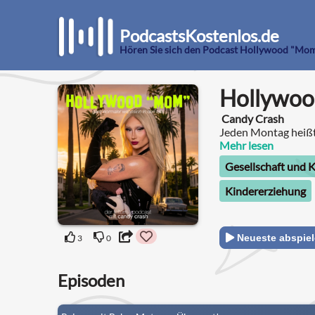
PodcastsKostenlos.de
Hören Sie sich den Podcast Hollywood "Mom
Hollywo
Candy Crash
Jeden Montag heiß
Mehr lesen
Gesellschaft und K
Kindererziehung
Neueste abspie
3
0
Episoden