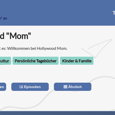
T
" an
od "Mom"
t es: Willkommen bei Hollywood Mom.
ultur
Persönliche Tagebücher
Kinder & Familie
len
Episoden
Ähnlich