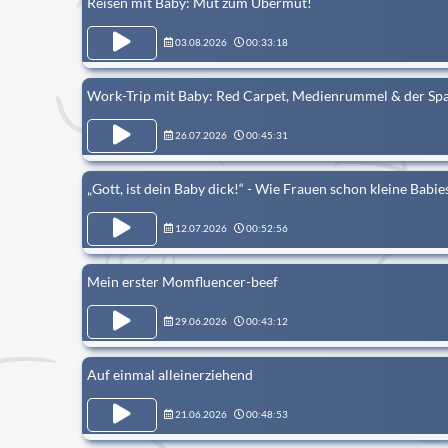
Reisen mit Baby: Mut zum Übermut!
03.08.2026
00:33:18
Work-Trip mit Baby: Red Carpet, Medienrummel & der Spa
26.07.2026
00:45:31
„Gott, ist dein Baby dick!“ - Wie Frauen schon kleine Bab
12.07.2026
00:52:56
Mein erster Momfluencer-beef
29.06.2026
00:43:12
Auf einmal alleinerziehend
21.06.2026
00:48:53