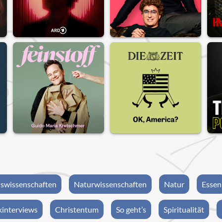
swissenschaften
Naturwissenschaften
Natur
Essen
interviews
Christentum
So geht’s
Spiritualität