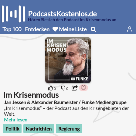
PodcastsKostenlos.de
Hören Sie sich den Podcast Im Krisenmodus an
Top 100
Entdecken
Meine Liste
0
0
Im Krisenmodus
Jan Jessen & Alexander Baumeister / Funke Mediengruppe
„Im Krisenmodus“ – der Podcast aus den Krisengebieten der
Welt.
Mehr lesen
Politik
Nachrichten
Regierung