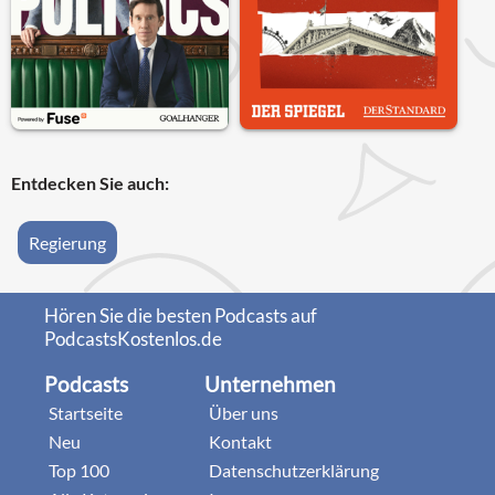
Entdecken Sie auch:
Regierung
Hören Sie die besten Podcasts auf
PodcastsKostenlos.de
Podcasts
Unternehmen
Startseite
Über uns
Neu
Kontakt
Top 100
Datenschutzerklärung