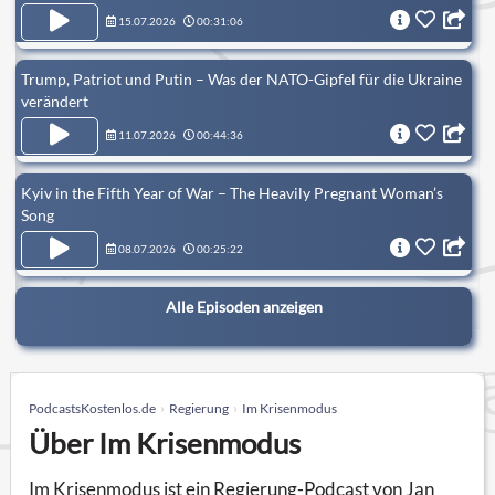
15.07.2026
00:31:06
Trump, Patriot und Putin – Was der NATO-Gipfel für die Ukraine
verändert
11.07.2026
00:44:36
Kyiv in the Fifth Year of War – The Heavily Pregnant Woman’s
Song
08.07.2026
00:25:22
Alle Episoden anzeigen
PodcastsKostenlos.de
Regierung
Im Krisenmodus
Über Im Krisenmodus
Im Krisenmodus ist ein Regierung-Podcast von Jan