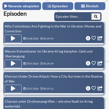
Neueste abspielen
Episoden
Ähnlich
Episoden
Why Colombians Are Fighting in the War in Ukraine: Money and
Conviction
05.08.2026
00:20:34
Warum Kolumbianer im Ukraine-Krieg kämpfen: Geld und
Überzeugung
29.07.2026
00:20:34
Kherson Under Drone Attack: How a City Survives in the Shadow
of War
22.07.2026
00:25:12
Cherson unter Drohnenangriffen – wie eine Stadt im Krieg
weiterlebt