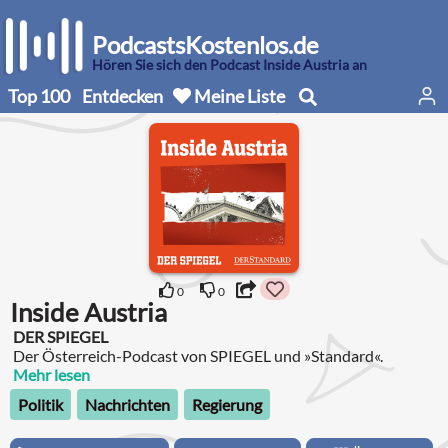
PodcastsKostenlos.de
Hören Sie sich den Podcast Inside Austria an
Top 100
Entdecken
Meine Liste
0
0
Inside Austria
DER SPIEGEL
Der Österreich-Podcast von SPIEGEL und »Standard«.
Mehr lesen
Politik
Nachrichten
Regierung