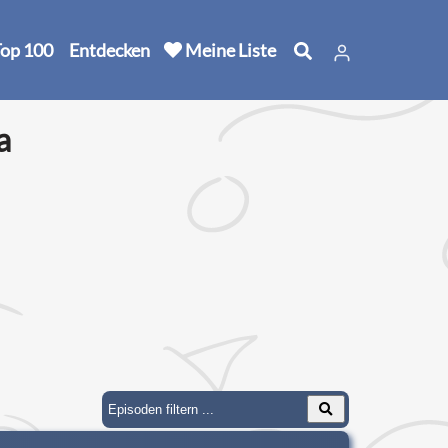
op 100
Entdecken
Meine Liste
a