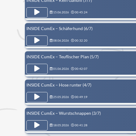
INSIDE CumEx – Kein Gandhi (7/7)
15.06.2026
00:45:24
INSIDE CumEx – Schäferhund (6/7)
08.06.2026
00:32:20
INSIDE CumEx – Teuflischer Plan (5/7)
01.06.2026
00:42:07
INSIDE CumEx – Hose runter (4/7)
25.05.2026
00:49:19
INSIDE CumEx – Wurstschnappen (3/7)
18.05.2026
00:41:28