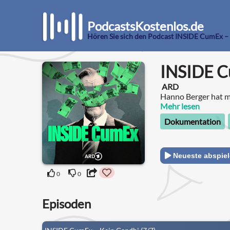
PodcastsKostenlos.de
Hören Sie sich den Podcast INSIDE CumEx – J
INSIDE Cu
ARD
Hanno Berger hat m
Mehr lesen
Dokumentation
Neueste abspie
0
0
Episoden