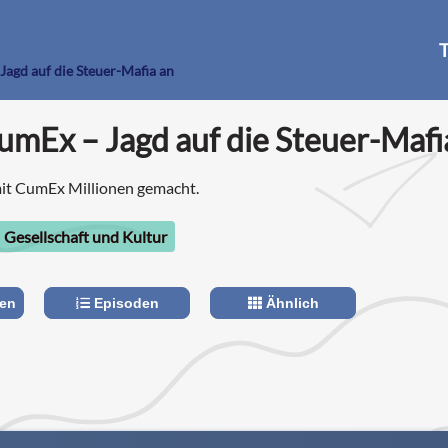
T
agd auf die Steuer-Mafia an
mEx – Jagd auf die Steuer-Mafi
it CumEx Millionen gemacht.
Gesellschaft und Kultur
len
Episoden
Ähnlich