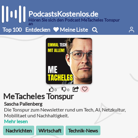
PodcastsKostenlos.de
Hören Sie sich den Podcast MeTacheles Tonspur
an
Top 100
Entdecken
Meine Liste
0
0
MeTacheles Tonspur
Sascha Pallenberg
Die Tonspur zum Newsletter rund um Tech, AI, Netzkultur,
Mobilitaet und Nachhaltigkeit.
Mehr lesen
Nachrichten
Wirtschaft
Technik-News