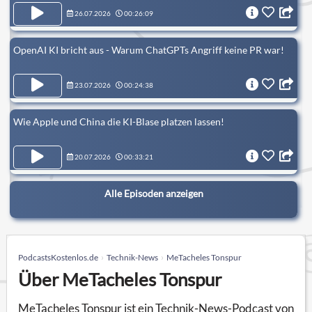
26.07.2026
00:26:09
OpenAI KI bricht aus - Warum ChatGPTs Angriff keine PR war!
23.07.2026
00:24:38
Wie Apple und China die KI-Blase platzen lassen!
20.07.2026
00:33:21
Alle Episoden anzeigen
PodcastsKostenlos.de
Technik-News
MeTacheles Tonspur
Über MeTacheles Tonspur
MeTacheles Tonspur ist ein Technik-News-Podcast von