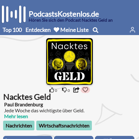
PodcastsKostenlos.de
Hören Sie sich den Podcast Nacktes Geld an
Top 100
Entdecken
Meine Liste
0
0
Nacktes Geld
Paul Brandenburg
Jede Woche das wichtigste über Geld.
Mehr lesen
Nachrichten
Wirtschaftsnachrichten