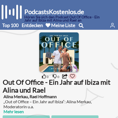
PodcastsKostenlos.de
Hören Sie sich den Podcast Out Of Office - Ein
Jahr auf Ibiza mit Alina und Rael an
Top 100
Entdecken
Meine Liste
0
0
Out Of Office - Ein Jahr auf Ibiza mit
Alina und Rael
Alina Merkau, Rael Hoffmann
„Out of Office – Ein Jahr auf Ibiza“: Alina Merkau,
Moderatorin u.a.
Mehr lesen