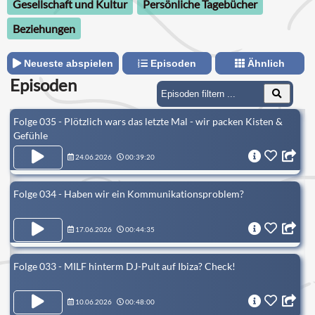
Gesellschaft und Kultur
Persönliche Tagebücher
Beziehungen
Neueste abspielen
Episoden
Ähnlich
Episoden
Folge 035 - Plötzlich wars das letzte Mal - wir packen Kisten &
Gefühle
24.06.2026
00:39:20
Folge 034 - Haben wir ein Kommunikationsproblem?
17.06.2026
00:44:35
Folge 033 - MILF hinterm DJ-Pult auf Ibiza? Check!
10.06.2026
00:48:00