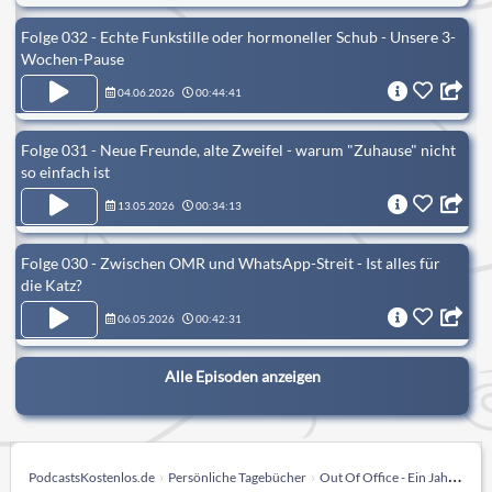
Folge 032 - Echte Funkstille oder hormoneller Schub - Unsere 3-
Wochen-Pause
04.06.2026
00:44:41
Folge 031 - Neue Freunde, alte Zweifel - warum "Zuhause" nicht
so einfach ist
13.05.2026
00:34:13
Folge 030 - Zwischen OMR und WhatsApp-Streit - Ist alles für
die Katz?
06.05.2026
00:42:31
Alle Episoden anzeigen
PodcastsKostenlos.de
Persönliche Tagebücher
Out Of Office - Ein Jahr auf Ibiza mit Alina und Rael