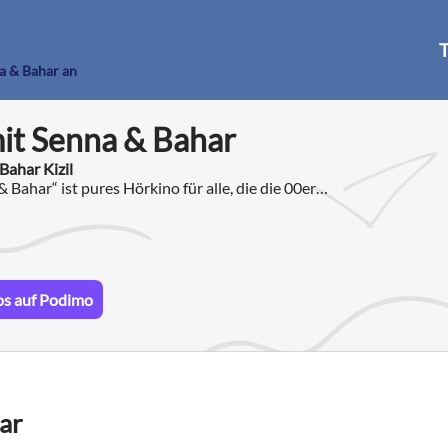
T
na & Bahar an
mit Senna & Bahar
ahar Kizil
& Bahar“ ist pures Hörkino für alle, die die 00er-
gen.
os auf Podimo
ar