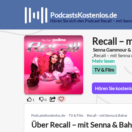
PodcastsKostenlos.de
Hören Sie sich den Podcast Recall – mit Sen
Recall – 
Senna Gammour & B
„Recall – mit Senna 
Jahre im Herzen tra
Mehr lesen
TV & Film
Hören Sie kostenl
1
0
PodcastsKostenlos.de
TV & Film
Recall – mit Senna & Bahar
Über Recall – mit Senna & Bah