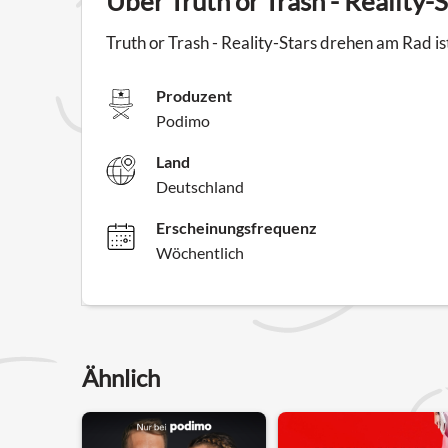
Über Truth or Trash - Reality
Truth or Trash - Reality-Stars drehen am Rad i
Produzent
Podimo
Land
Deutschland
Erscheinungsfrequenz
Wöchentlich
Ähnlich