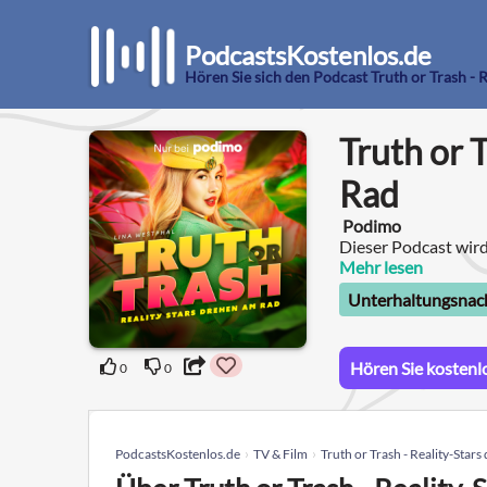
PodcastsKostenlos.de
Hören Sie sich den Podcast Truth or Trash - 
Truth or 
Rad
Podimo
Dieser Podcast wir
Mehr lesen
Unterhaltungsnac
Hören Sie kostenl
0
0
PodcastsKostenlos.de
TV & Film
Truth or Trash - Reality-Star