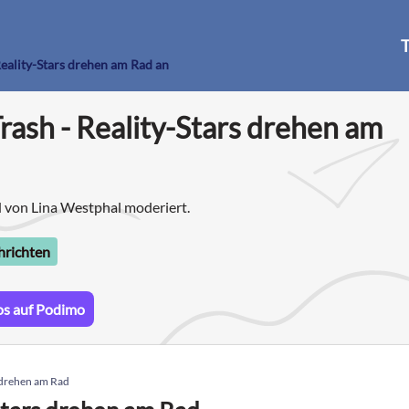
T
Reality-Stars drehen am Rad an
Trash - Reality-Stars drehen am
d von Lina Westphal moderiert.
hrichten
os auf Podimo
s drehen am Rad