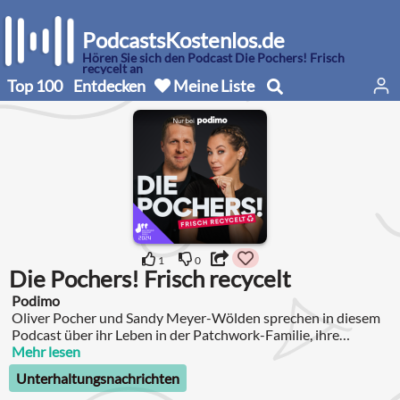
PodcastsKostenlos.de
Hören Sie sich den Podcast Die Pochers! Frisch
recycelt an
Top 100
Entdecken
Meine Liste
1
0
Die Pochers! Frisch recycelt
Podimo
Oliver Pocher und Sandy Meyer-Wölden sprechen in diesem
Podcast über ihr Leben in der Patchwork-Familie, ihre
Trennung und wie Ex-Partnerinnen trotz allem zu
Mehr lesen
Gesprächspartnerinnen werden können.
Unterhaltungsnachrichten