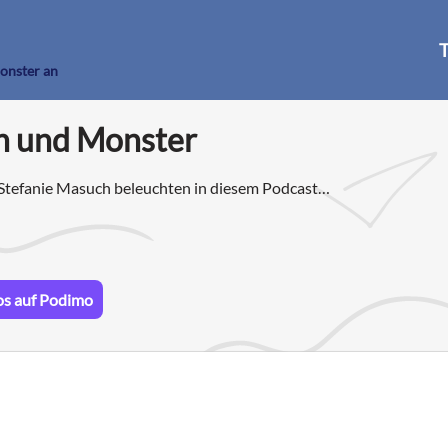
T
onster an
 und Monster
Stefanie Masuch beleuchten in diesem Podcast
jede Woche ein neuer Fall.
os auf Podimo