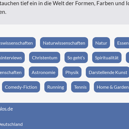
auchen tief ein in die Welt der Formen, Farben und Idee
en.
swissenschaften
Naturwissenschaften
Natur
Essen
interviews
Christentum
So geht’s
Spiritualität
enschaften
Astronomie
Physik
Darstellende Kunst
Comedy-Fiction
Running
Tennis
Home & Garden
los.de
eutschland