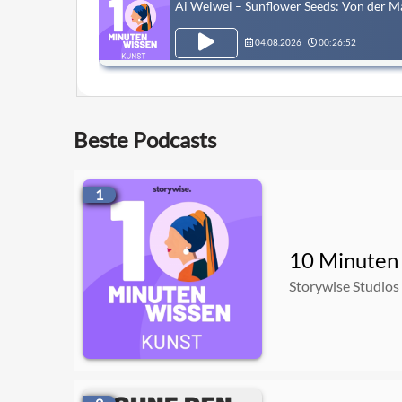
Ai Weiwei – Sunflower Seeds: Von der M
04.08.2026
00:26:52
Beste Podcasts
1
10 Minuten 
Storywise Studios