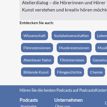
Atelierdialog – die Hörerinnen und Hörer t
Kunst verstehen und kreativ hören möcht
Entdecken Sie auch:
Wissenschaft
Sozialwissenschaften
Leben
Filmrezensionen
Musikrezensionen
Musik
Abenteuer Natur
Filminterviews
Geowiss
Bildende Kunst
Filmgeschichte
Chemie
Hören Sie die besten Podcasts auf PodcastsKosten
Podcasts
Unternehmen
D
Startseite
Über uns