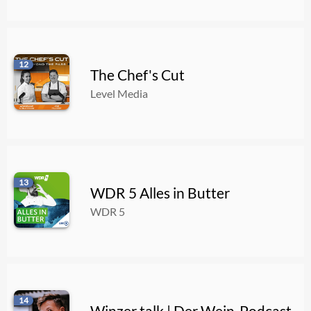
12
The Chef's Cut
Level Media
13
WDR 5 Alles in Butter
WDR 5
14
Winzer talk | Der Wein-Podcast