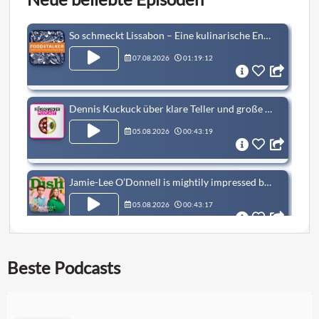
So schmeckt Lissabon – Eine kulinarische Entdeckungsreise
07.08.2026
01:19:12
Dennis Kuckuck über klare Teller und große Verantwortung
05.08.2026
00:43:19
Jamie-Lee O’Donnell is mightily impressed by our tuna grill-das!
05.08.2026
00:43:17
Second Helpings - Callum Turner
Beste Podcasts
05.08.2026
00:32:05