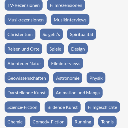
TV-Rezensionen
Filmrezensionen
Musikrezensionen
Musikinterviews
Christentum
So geht’s
Spiritualität
Reisen und Orte
Spiele
Design
Abenteuer Natur
Filminterviews
Geowissenschaften
Astronomie
Physik
Darstellende Kunst
Animation und Manga
Science-Fiction
Bildende Kunst
Filmgeschichte
Chemie
Comedy-Fiction
Running
Tennis