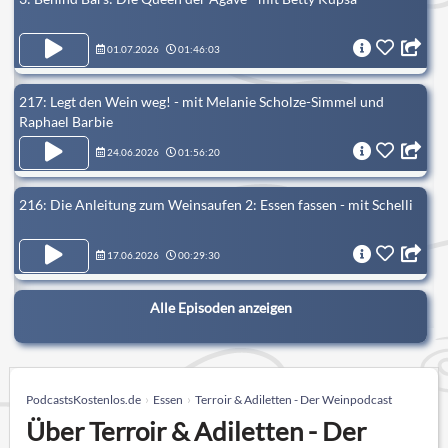
01.07.2026
01:46:03
217: Legt den Wein weg! - mit Melanie Scholze-Simmel und
Raphael Barbie
24.06.2026
01:56:20
216: Die Anleitung zum Weinsaufen 2: Essen fassen - mit Schelli
17.06.2026
00:29:30
Alle Episoden anzeigen
PodcastsKostenlos.de
Essen
Terroir & Adiletten - Der Weinpodcast
Über Terroir & Adiletten - Der