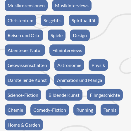
Musikrezensionen
Musikinterviews
Christentum
So geht’s
Spiritualität
Reisen und Orte
Spiele
Design
Abenteuer Natur
Filminterviews
Geowissenschaften
Astronomie
Physik
Darstellende Kunst
Animation und Manga
Science-Fiction
Bildende Kunst
Filmgeschichte
Chemie
Comedy-Fiction
Running
Tennis
Home & Garden