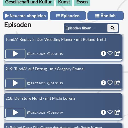
Gesellschaft und Kultur
Kunst
Essen
Neueste abspielen
Episoden
Ähnlich
Episoden
TundA* Replay 2: Der Wedding Planer - mit Roland Trettl
22.07.2026
02:31:15
219: TundA* auf Entzug - mit Gregory Emmel
15.07.2026
01:51:15
218: Der sture Hund - mit Michi Lorenz
08.07.2026
01:50:49
3: Behind Bars: Die Queen der Agave - mit Betty Kupsa