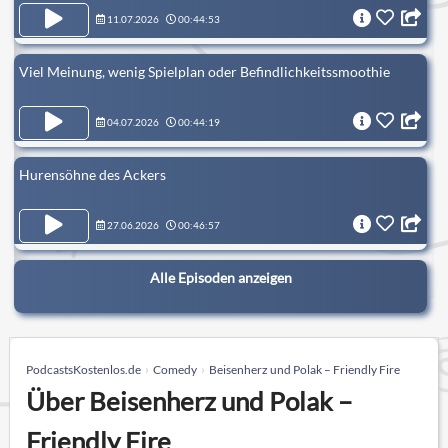
11.07.2026
00:44:53
Viel Meinung, wenig Spielplan oder Befindlichkeitssmoothie
04.07.2026
00:44:19
Hurensöhne des Ackers
27.06.2026
00:46:57
Alle Episoden anzeigen
PodcastsKostenlos.de
Comedy
Beisenherz und Polak – Friendly Fire
Über Beisenherz und Polak –
Friendly Fire