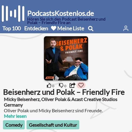
PodcastsKostenlos.de
Hören Sie sich den Podcast Beisenherz und
Polak – Friendly Fire an
Top 100
Entdecken
Meine Liste
0
0
Beisenherz und Polak – Friendly Fire
Micky Beisenherz, Oliver Polak & Acast Creative Studios
Germany
Oliver Polak und Micky Beisenherz sind Freunde.
Mehr lesen
Comedy
Gesellschaft und Kultur