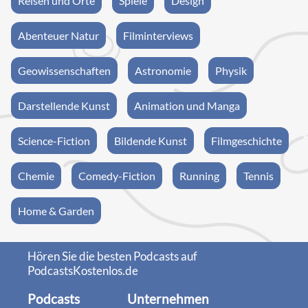
Reisen und Orte
Spiele
Design
Abenteuer Natur
Filminterviews
Geowissenschaften
Astronomie
Physik
Darstellende Kunst
Animation und Manga
Science-Fiction
Bildende Kunst
Filmgeschichte
Chemie
Comedy-Fiction
Running
Tennis
Home & Garden
Hören Sie die besten Podcasts auf
PodcastsKostenlos.de
Podcasts
Unternehmen