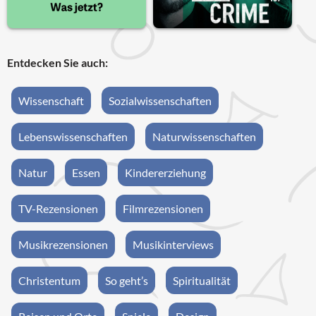
Entdecken Sie auch:
Wissenschaft
Sozialwissenschaften
Lebenswissenschaften
Naturwissenschaften
Natur
Essen
Kindererziehung
TV-Rezensionen
Filmrezensionen
Musikrezensionen
Musikinterviews
Christentum
So geht’s
Spiritualität