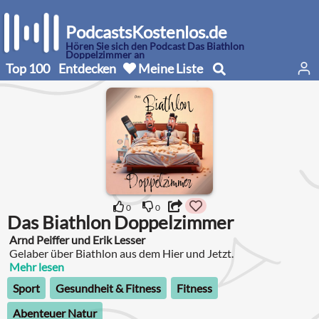
PodcastsKostenlos.de
Hören Sie sich den Podcast Das Biathlon
Doppelzimmer an
Top 100
Entdecken
Meine Liste
0
0
Das Biathlon Doppelzimmer
Arnd Peiffer und Erik Lesser
Gelaber über Biathlon aus dem Hier und Jetzt.
Mehr lesen
Sport
Gesundheit & Fitness
Fitness
Abenteuer Natur