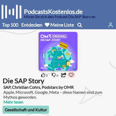
PodcastsKostenlos.de
Hören Sie sich den Podcast Die SAP Story an
Top 100
Entdecken
Meine Liste
0
0
Die SAP Story
SAP, Christian Cohrs, Podstars by OMR
Apple, Microsoft, Google, Meta – diese Namen sind zum
Mythos geworden.
Mehr lesen
Gesellschaft und Kultur