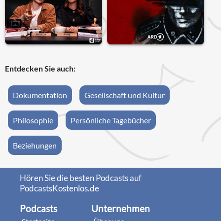
Entdecken Sie auch:
Dokumentation
Gesellschaft und Kultur
Philosophie
Persönliche Tagebücher
Beziehungen
Hören Sie die besten Podcasts auf
PodcastsKostenlos.de
Podcasts
Unternehmen