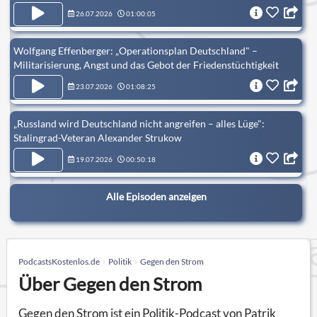
Russland?
26.07.2026
01:00:05
Wolfgang Effenberger: „Operationsplan Deutschland" –
Militarisierung, Angst und das Gebot der Friedenstüchtigkeit
23.07.2026
01:08:25
„Russland wird Deutschland nicht angreifen – alles Lüge":
Stalingrad-Veteran Alexander Strukow
19.07.2026
00:50:18
Alle Episoden anzeigen
PodcastsKostenlos.de
Politik
Gegen den Strom
Über Gegen den Strom
Gegen den Strom ist ein Politik-Podcast von Patrik