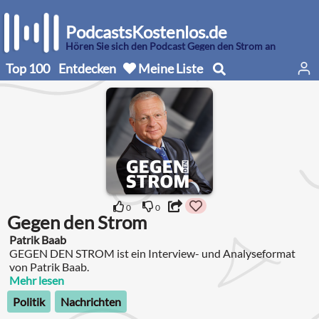
PodcastsKostenlos.de
Hören Sie sich den Podcast Gegen den Strom an
Top 100
Entdecken
Meine Liste
0
0
Gegen den Strom
Patrik Baab
GEGEN DEN STROM ist ein Interview- und Analyseformat
von Patrik Baab.
Mehr lesen
Politik
Nachrichten